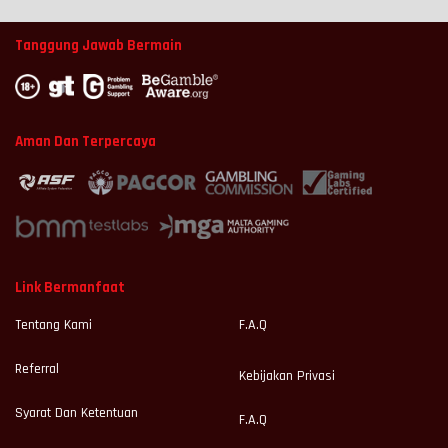
Tanggung Jawab Bermain
Aman Dan Terpercaya
Link Bermanfaat
Tentang Kami
F.A.Q
Referral
Kebijakan Privasi
⚡
⚡
Syarat Dan Ketentuan
F.A.Q