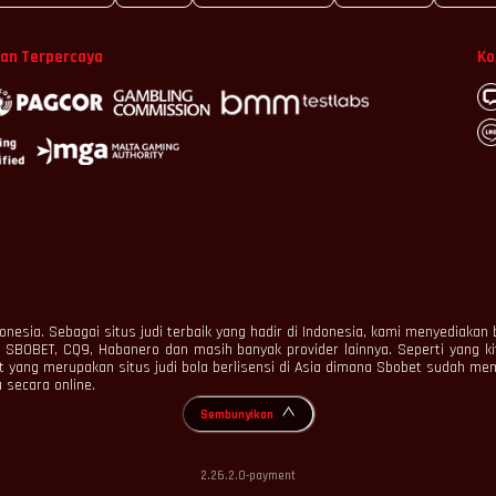
an Terpercaya
Ko
onesia. Sebagai situs judi terbaik yang hadir di Indonesia, kami menyediakan b
rti SBOBET, CQ9, Habanero dan masih banyak provider lainnya. Seperti yang k
 yang merupakan situs judi bola berlisensi di Asia dimana Sbobet sudah mempu
 secara online.
Sembunyikan
2.26.2.0-payment