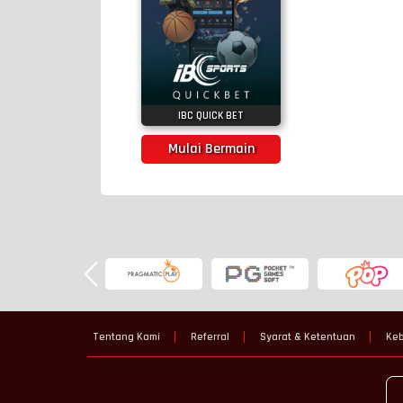
IBC QUICK BET
Mulai Bermain
Tentang Kami
Referral
Syarat & Ketentuan
Keb
⚡
⚡