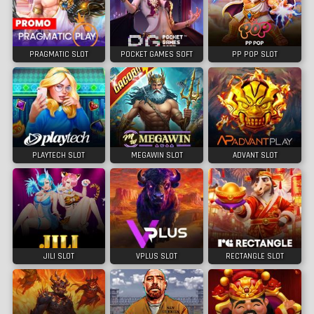
PRAGMATIC SLOT
POCKET GAMES SOFT
PP POP SLOT
PLAYTECH SLOT
MEGAWIN SLOT
ADVANT SLOT
JILI SLOT
VPLUS SLOT
RECTANGLE SLOT