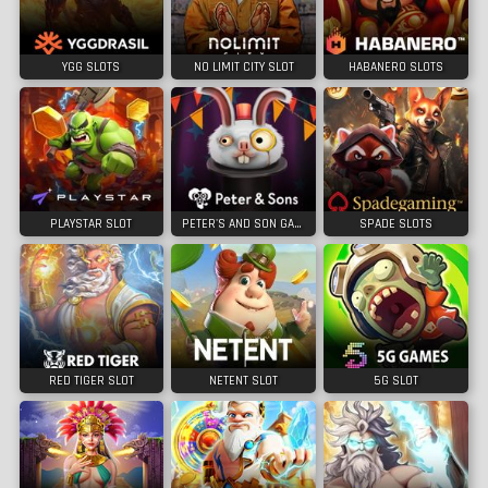
YGG SLOTS
NO LIMIT CITY SLOT
HABANERO SLOTS
PLAYSTAR SLOT
PETER'S AND SON GAMING SLOT
SPADE SLOTS
RED TIGER SLOT
NETENT SLOT
5G SLOT