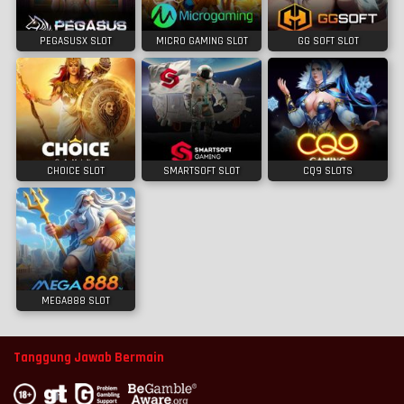
PEGASUSX SLOT
MICRO GAMING SLOT
GG SOFT SLOT
CHOICE SLOT
SMARTSOFT SLOT
CQ9 SLOTS
MEGA888 SLOT
Tanggung Jawab Bermain