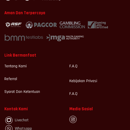
Aman Dan Terpercaya
Link Bermanfaat
Tentang Kami
F.A.Q
Referral
Kebijakan Privasi
Syarat Dan Ketentuan
F.A.Q
Kontak Kami
Media Sosial
Livechat
Whatsapp