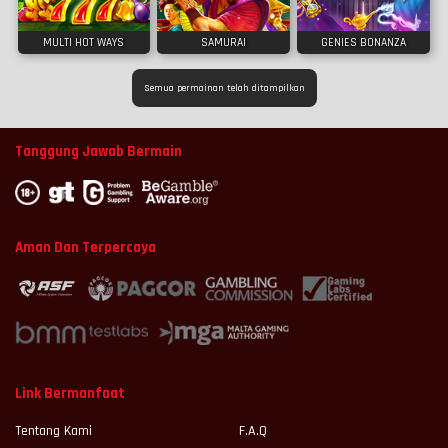
MULTI HOT WAYS
SAMURAI
GENIES BONANZA
Semua permainan telah ditampilkan
Tanggung Jawab Bermain
Aman Dan Terpercaya
⚡
⚡
Link Bermanfaat
Tentang Kami
F.A.Q