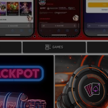
GAMES