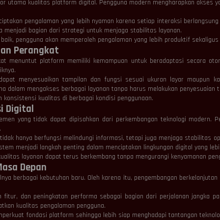
tor utama kualitas platform digital. Pengguna modern mengharapkan akses y
akan pengalaman yang lebih nyaman karena setiap interaksi berlangsung seca
menjadi bagian dari strategi untuk menjaga stabilitas layanan.
baik, pengguna akan memperoleh pengalaman yang lebih produktif sekaligus 
gan Perangkat
at menuntut platform memiliki kemampuan untuk beradaptasi secara otoma
knya.
apat menyesuaikan tampilan dan fungsi sesuai ukuran layar maupun karak
na dalam mengakses berbagai layanan tanpa harus melakukan penyesuaian 
onsistensi kualitas di berbagai kondisi penggunaan.
 Digital
emen yang tidak dapat dipisahkan dari perkembangan teknologi modern. P
.
ak hanya berfungsi melindungi informasi, tetapi juga menjaga stabilitas o
stem menjadi langkah penting dalam menciptakan lingkungan digital yang lebi
 kualitas layanan dapat terus berkembang tanpa mengurangi kenyamanan pen
Masa Depan
nya berbagai kebutuhan baru. Oleh karena itu, pengembangan berkelanjutan 
itur, dan peningkatan performa sebagai bagian dari perjalanan jangka 
katkan kualitas pengalaman pengguna.
perkuat fondasi platform sehingga lebih siap menghadapi tantangan teknol