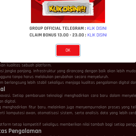
ama Menopang Perkembangan Teknolo
ologi, sistem responsif, dan pengembangan berkelanjutan yang mendukung
knologi telah menjadi bagian penting dalam hampir seluruh aspek kehidupa
kat hadirnya sistem digital yang terus berkembang. Perubahan tersebut tidak 
GROUP OFFICIAL TELEGRAM :
KLIK DISINI
engan kebutuhan masyarakat modern.
CLAIM BONUS 13.00 - 23.00 :
KLIK DISINI
tal bergantung pada keseimbangan antara infrastruktur yang andal, penge
k tersebut berjalan selaras, platform digital mampu menghadirkan layanan
OK
a
 mampu berkembang secara konsisten. Infrastruktur server, jaringan komunika
kan kualitas sebuah platform.
i jangka panjang. Infrastruktur yang dirancang dengan baik akan lebih mu
ngguna tanpa harus melakukan perubahan secara menyeluruh.
berlangsung lebih stabil sekaligus menjaga kualitas pengalaman digital dar
al
novasi. Setiap pembaruan teknologi menghadirkan cara baru dalam menyelesa
n digital.
menghadirkan fitur baru, melainkan juga menyempurnakan proses yang tela
i komputasi awan, otomatisasi sistem, serta analisis data yang lebih cerd
atform tetap kompetitif sekaligus memberikan nilai tambah bagi setiap peng
itas Pengalaman