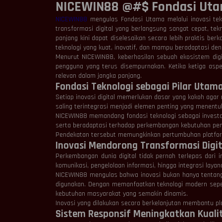
NICEWIN88 @#$ Fondasi Ut
NICEWIN88
mengulas Fondasi Utama melalui inovasi tekn
transformasi digital yang berlangsung sangat cepat, te
panjang kini dapat diselesaikan secara lebih praktis ber
teknologi yang kuat, inovatif, dan mampu beradaptasi d
Menurut NICEWIN88, keberhasilan sebuah ekosistem digi
pengguna yang terus disempurnakan. Ketika ketiga aspe
relevan dalam jangka panjang.
Fondasi Teknologi sebagai Pilar Utam
Setiap inovasi digital memerlukan dasar yang kokoh agar
saling terintegrasi menjadi elemen penting yang menentu
NICEWIN88 memandang fondasi teknologi sebagai investas
serta beradaptasi terhadap perkembangan kebutuhan pe
Pendekatan tersebut memungkinkan pertumbuhan platform 
Inovasi Mendorong Transformasi Digit
Perkembangan dunia digital tidak pernah terlepas dari i
komunikasi, pengelolaan informasi, hingga integrasi layana
NICEWIN88 mengulas bahwa inovasi bukan hanya tentang 
digunakan. Dengan memanfaatkan teknologi modern sepert
kebutuhan masyarakat yang semakin dinamis.
Inovasi yang dilakukan secara berkelanjutan membantu pl
Sistem Responsif Meningkatkan Kual