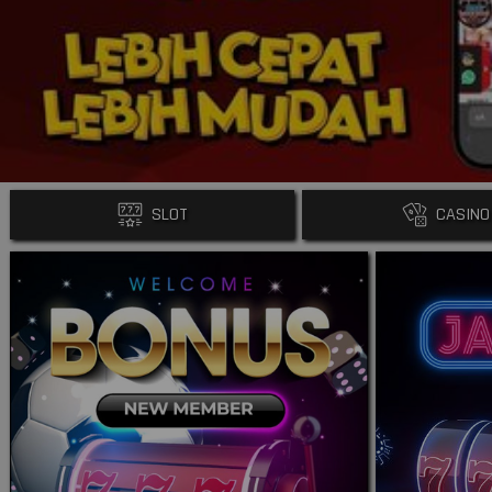
SLOT
CASINO